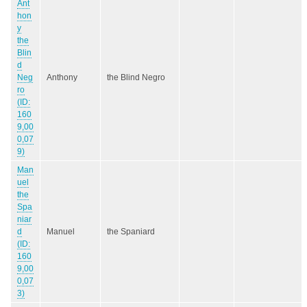
Ant
hon
y
the
Blin
d
Neg
Anthony
the Blind Negro
ro
(ID:
160
9,00
0,07
9)
Man
uel
the
Spa
niar
d
Manuel
the Spaniard
(ID:
160
9,00
0,07
3)