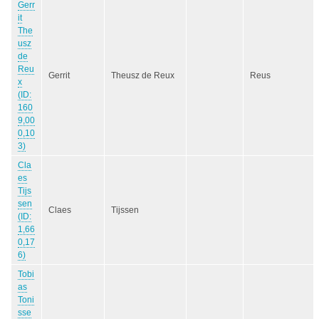
Gerr
it
The
usz
de
Reu
Gerrit
Theusz de Reux
Reus
x
(ID:
160
9,00
0,10
3)
Cla
es
Tijs
sen
Claes
Tijssen
(ID:
1,66
0,17
6)
Tobi
as
Toni
sse