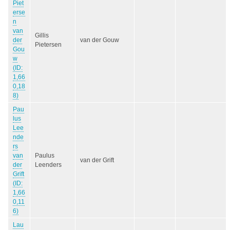
Piet
erse
n
van
Gillis
der
van der Gouw
Pietersen
Gou
w
(ID:
1,66
0,18
8)
Pau
lus
Lee
nde
rs
van
Paulus
van der Grift
der
Leenders
Grift
(ID:
1,66
0,11
6)
Lau