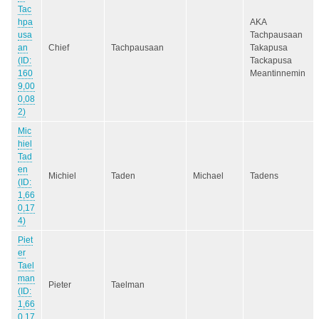
Tac
hpa
AKA
usa
Tachpausaan
an
Chief
Tachpausaan
Takapusa
(ID:
Tackapusa
160
Meantinnemin
9,00
0,08
2)
Mic
hiel
Tad
en
Michiel
Taden
Michael
Tadens
(ID:
1,66
0,17
4)
Piet
er
Tael
man
Pieter
Taelman
(ID:
1,66
0,17