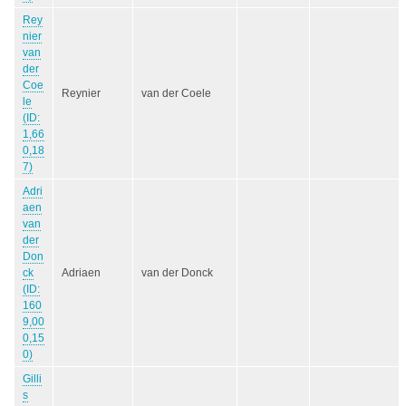
Rey
nier
van
der
Coe
Reynier
van der Coele
le
(ID:
1,66
0,18
7)
Adri
aen
van
der
Don
ck
Adriaen
van der Donck
(ID:
160
9,00
0,15
0)
Gilli
s