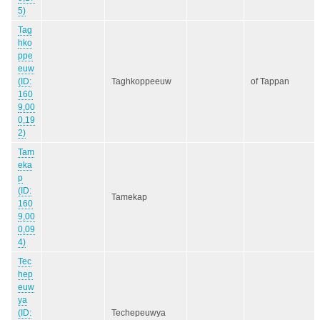
5)
Tag
hko
ppe
euw
(ID:
Taghkoppeeuw
of Tappan
160
9,00
0,19
2)
Tam
eka
p
(ID:
Tamekap
160
9,00
0,09
4)
Tec
hep
euw
ya
(ID:
Techepeuwya