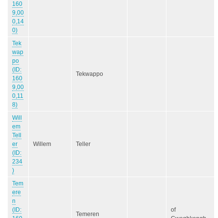
160
9,00
0,14
0)
Tek
wap
po
(ID:
Tekwappo
160
9,00
0,11
8)
Will
em
Tell
er
Willem
Teller
(ID:
234
)
Tem
ere
n
(ID:
of
Temeren