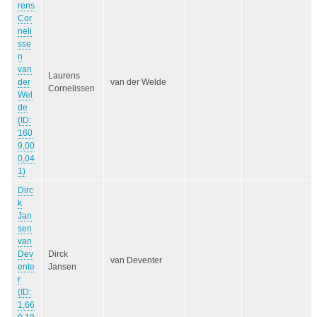
rens
Cor
neli
sse
n
van
Laurens
der
van der Welde
Cornelissen
Wel
de
(ID:
160
9,00
0,04
1)
Dirc
k
Jan
sen
van
Dev
Dirck
van Deventer
ente
Jansen
r
(ID:
1,66