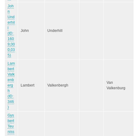
Joh
n
Und
erhil
l
John
Underhill
(ID:
160
9,00
0,03
5)
Lam
bert
Valk
enb
Van
erg
Lambert
Valkenbergh
Valkenburg
h
(ID:
346
)
Gys
bert
Teu
niss