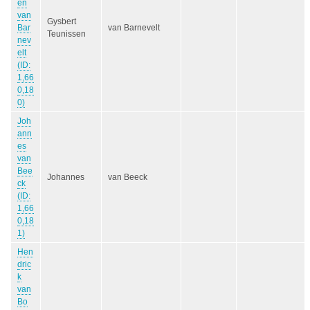
en
van
Gysbert
Bar
van Barnevelt
Teunissen
nev
elt
(ID:
1,66
0,18
0)
Joh
ann
es
van
Bee
Johannes
van Beeck
ck
(ID:
1,66
0,18
1)
Hen
dric
k
van
Bo