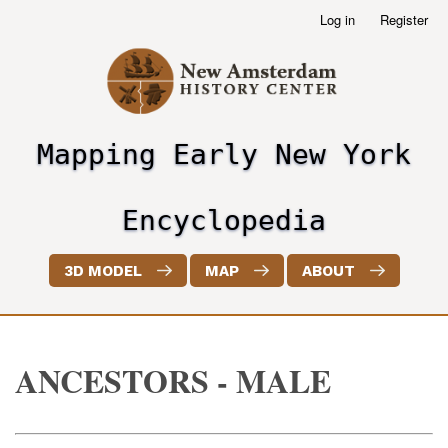
Skip
Log in
Register
User
to
account
main
menu
content
Mapping Early New York
header2
Encyclopedia
3D MODEL
MAP
ABOUT
ANCESTORS - MALE