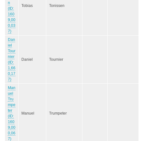
n
Tobias
Tonissen
(ID:
160
9,00
0,03
7)
Dan
iel
Tour
nier
Daniel
Tournier
(ID:
1,66
0,17
7)
Man
uel
Tru
mpe
ter
Manuel
Trumpeter
(ID:
160
9,00
0,06
7)