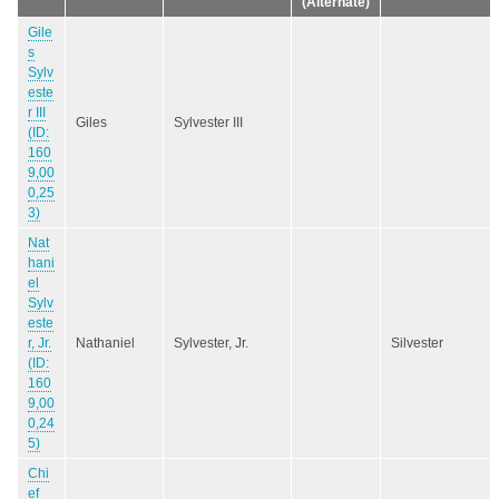
(Alternate)
Gile
s
Sylv
este
r III
Giles
Sylvester III
(ID:
160
9,00
0,25
3)
Nat
hani
el
Sylv
este
r, Jr.
Nathaniel
Sylvester, Jr.
Silvester
(ID:
160
9,00
0,24
5)
Chi
ef