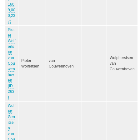
160
9,00
0,23
7)
Piet
er
Wolf
erts
en
van
Wolpherstsen
Pieter
van
Cou
van
Wolfertsen
Couwenhoven
wen
Couwenhoven
hov
en
(ID:
263
)
Wolf
ert
Gerr
itse
n
van
Cou