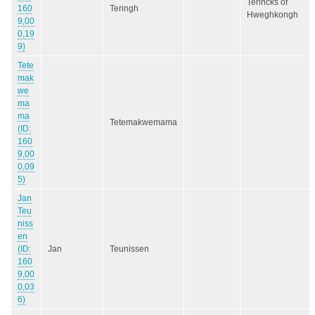
Terincks of
160
Teringh
Hweghkongh
9,00
0,19
9)
Tete
mak
we
ma
ma
Tetemakwemama
(ID:
160
9,00
0,09
5)
Jan
Teu
niss
en
(ID:
Jan
Teunissen
160
9,00
0,03
6)