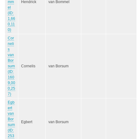
mm
Hendrick
van Bommel
el
(ID:
1,66
0,11
0)
Cor
neli
s
van
Bor
sum
Cornelis
van Borsum
(ID:
160
9,00
0,25
7)
Egb
ert
van
Bor
Egbert
van Borsum
sum
(ID:
253