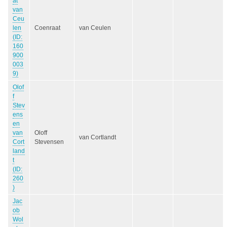
at
van
Ceu
len
Coenraat
van Ceulen
(ID:
160
900
003
9)
Olof
f
Stev
ens
en
van
Oloff
van Cortlandt
Cort
Stevensen
land
t
(ID:
260
)
Jac
ob
Wol