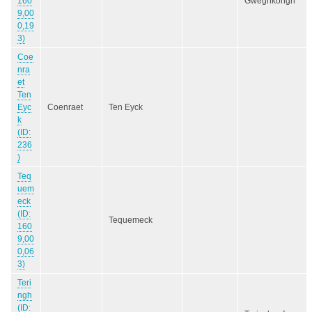
160
Gweghkongh
9,00
0,19
3)
Coe
nra
et
Ten
Eyc
Coenraet
Ten Eyck
k
(ID:
236
)
Teq
uem
eck
(ID:
Tequemeck
160
9,00
0,06
3)
Teri
ngh
(ID: