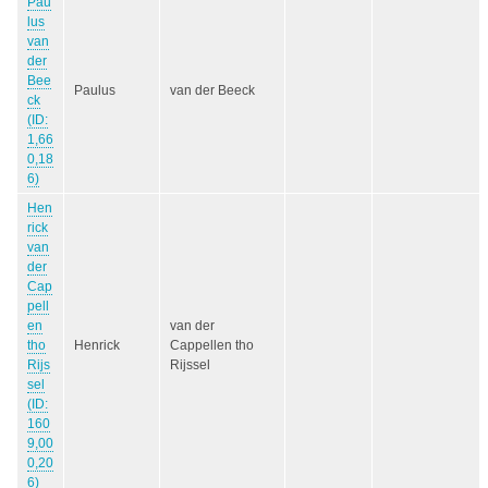
Pau
lus
van
der
Bee
Paulus
van der Beeck
ck
(ID:
1,66
0,18
6)
Hen
rick
van
der
Cap
pell
en
van der
tho
Henrick
Cappellen tho
Rijs
Rijssel
sel
(ID:
160
9,00
0,20
6)