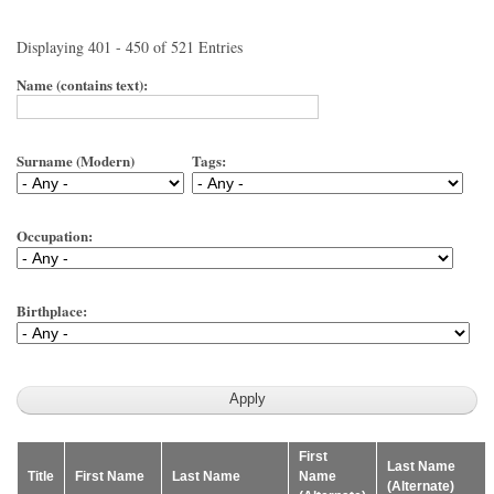
Displaying 401 - 450 of 521 Entries
Name (contains text):
Surname (Modern)
Tags:
Occupation:
Birthplace:
First
Last Name
Title
First Name
Last Name
Name
(Alternate)