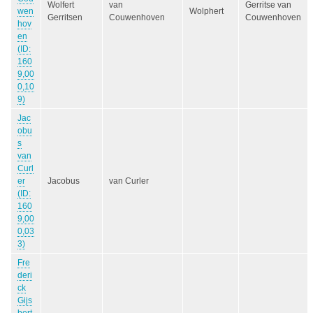
Wolfert
van
Gerritse van
wen
Wolphert
Gerritsen
Couwenhoven
Couwenhoven
hov
en
(ID:
160
9,00
0,10
9)
Jac
obu
s
van
Curl
er
Jacobus
van Curler
(ID:
160
9,00
0,03
3)
Fre
deri
ck
Gijs