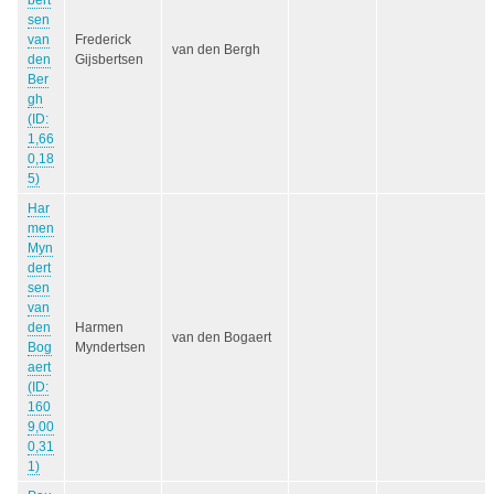
bert
sen
van
Frederick
van den Bergh
den
Gijsbertsen
Ber
gh
(ID:
1,66
0,18
5)
Har
men
Myn
dert
sen
van
den
Harmen
van den Bogaert
Bog
Myndertsen
aert
(ID:
160
9,00
0,31
1)