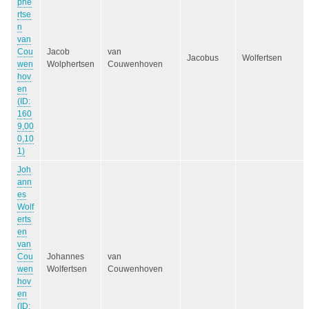
phe
rtse
n
van
Cou
Jacob
van
Jacobus
Wolfertsen
wen
Wolphertsen
Couwenhoven
hov
en
(ID:
160
9,00
0,10
1)
Joh
ann
es
Wolf
erts
en
van
Cou
Johannes
van
wen
Wolfertsen
Couwenhoven
hov
en
(ID: