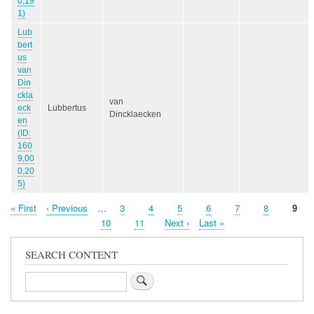
0,19
1)
Lub
bert
us
van
Din
ckla
van
eck
Lubbertus
Dincklaecken
en
(ID:
160
9,00
0,20
5)
First
« First
Previous
‹ Previous
…
Page
3
Page
4
Page
5
Page
6
Page
7
Page
8
Page
9
Pagination
page
page
Page
10
Page
11
Next
Next ›
Last
Last »
page
page
SEARCH CONTENT
Search