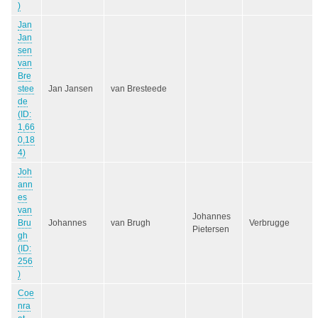
)
Jan
Jan
sen
van
Bre
stee
Jan Jansen
van Bresteede
de
(ID:
1,66
0,18
4)
Joh
ann
es
van
Johannes
Bru
Johannes
van Brugh
Verbrugge
Pietersen
gh
(ID:
256
)
Coe
nra